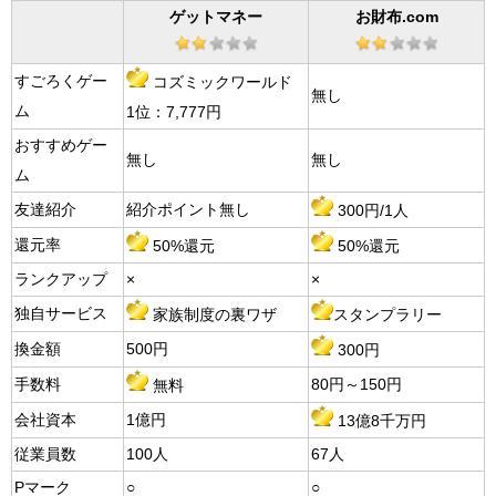
ゲットマネー
お財布.com
すごろくゲー
コズミックワールド
無し
ム
1位：7,777円
おすすめゲー
無し
無し
ム
友達紹介
紹介ポイント無し
300円/1人
還元率
50%還元
50%還元
ランクアップ
×
×
独自サービス
家族制度の裏ワザ
スタンプラリー
換金額
500円
300円
手数料
80円～150円
無料
会社資本
1億円
13億8千万円
従業員数
100人
67人
Pマーク
○
○