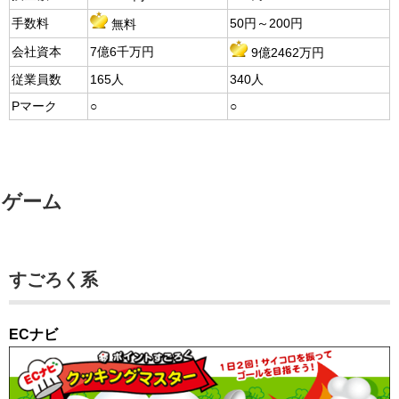
手数料
50円～200円
無料
会社資本
7億6千万円
9億2462万円
従業員数
165人
340人
Pマーク
○
○
ゲーム
すごろく系
ECナビ