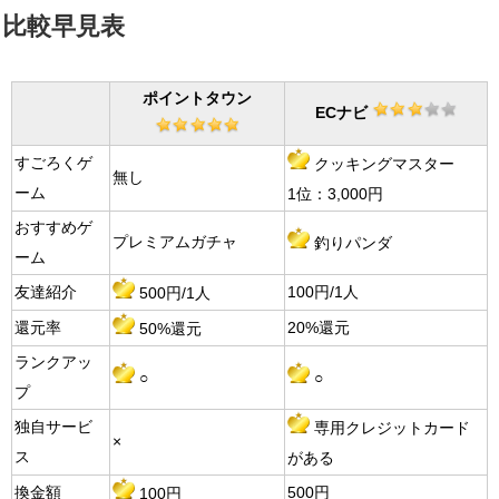
比較早見表
ポイントタウン
ECナビ
すごろくゲ
クッキングマスター
無し
ーム
1位：3,000円
おすすめゲ
プレミアムガチャ
釣りパンダ
ーム
友達紹介
100円/1人
500円/1人
還元率
20%還元
50%還元
ランクアッ
○
○
プ
独自サービ
専用クレジットカード
×
ス
がある
換金額
500円
100円