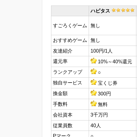
ハピタス
すごろくゲーム
無し
おすすめゲーム
無し
友達紹介
100円/1人
還元率
10%～40%還元
ランクアップ
○
独自サービス
宝くじ券
換金額
300円
手数料
無料
会社資本
3千万円
従業員数
40人
Pマーク
○