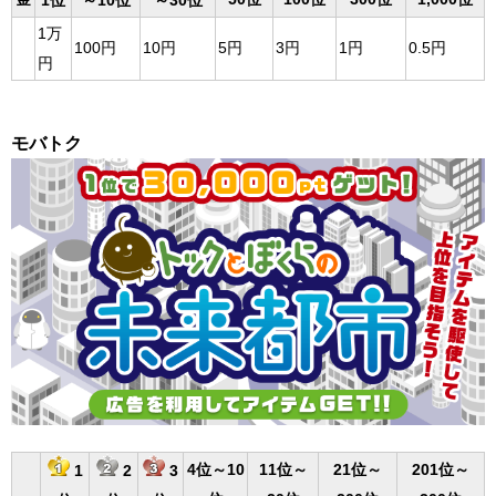
1位
～10位
～30位
1万
100円
10円
5円
3円
1円
0.5円
円
モバトク
4位～10
11位～
21位～
201位～
1
2
3