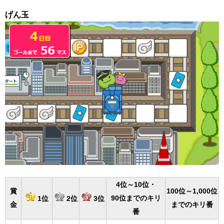
げん玉
4位～10位・
賞
100位～1,000位
90位までのキリ
1位
2位
3位
金
までのキリ番
番