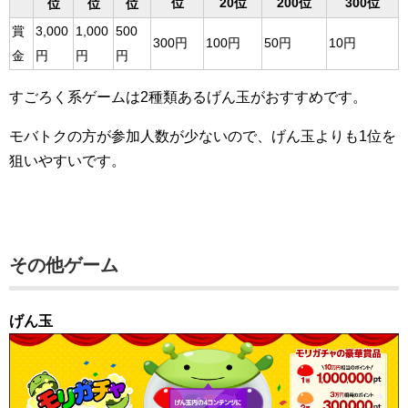
位
20位
200位
300位
位
位
位
賞
3,000
1,000
500
300円
100円
50円
10円
金
円
円
円
すごろく系ゲームは2種類あるげん玉がおすすめです。
モバトクの方が参加人数が少ないので、げん玉よりも1位を
狙いやすいです。
その他ゲーム
げん玉