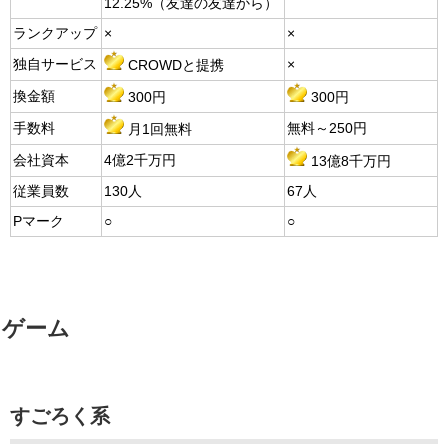
12.25%（友達の友達から）
ランクアップ
×
×
独自サービス
×
CROWDと提携
換金額
300円
300円
手数料
無料～250円
月1回無料
会社資本
4億2千万円
13億8千万円
従業員数
130人
67人
Pマーク
○
○
ゲーム
すごろく系