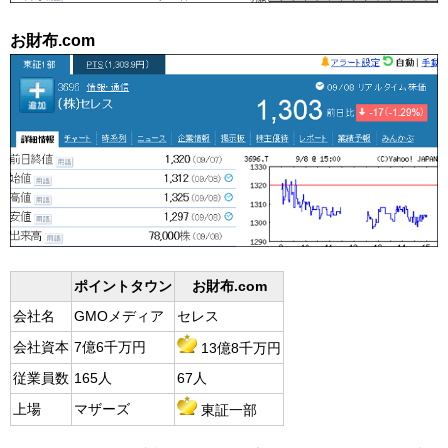
お財布.com
ポイントタウン
お財布.com
会社名
GMOメディア
セレス
会社資本
7億6千万円
13億8千万円
従業員数
165人
67人
上場
マザーズ
東証一部