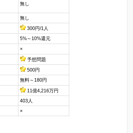
無し
無し
300円/1人
5%～10%還元
×
予想問題
500円
無料～180円
11億4,216万円
403人
×